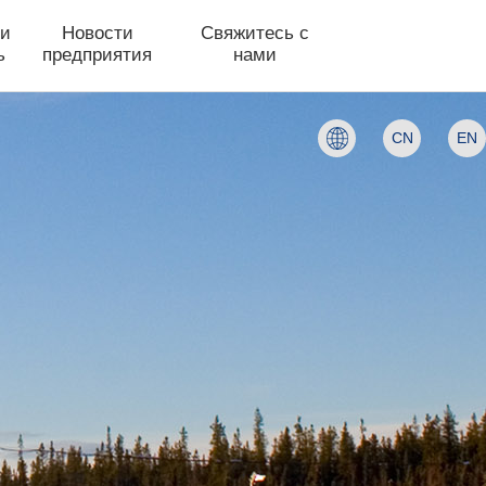
 и
Новости
Свяжитесь с
ь
предприятия
нами
CN
EN