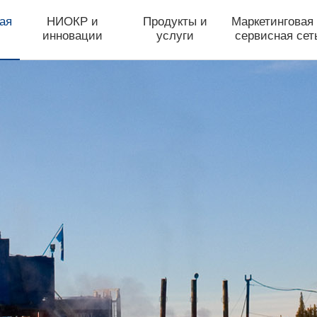
ая
НИОКР и
Продукты и
Маркетинговая
инновации
услуги
сервисная сет