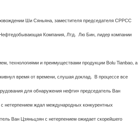
опровождении Ши Сяньяна, заместителя председателя CPPCC
о Нефтедобывающая Компания, Лтд. Лю Бин, лидер компании
м, технологиями и преимуществами продукции Bolu Tianbao, а
ивнул время от времени, слушая доклад. В процессе все
орудования для обнаружения нефти» председатель Ван
же с нетерпением ждал международных конкурентных
тель Ван Цзяньцзян с нетерпением ожидает скорейшего