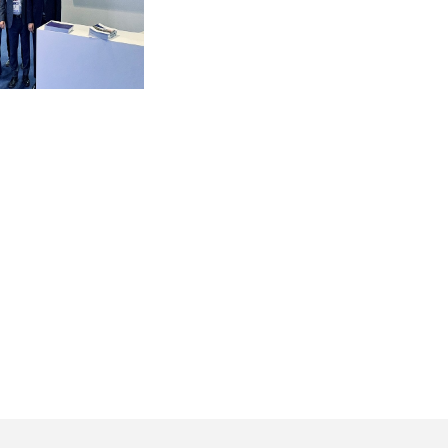
ьно выступает
тавке в Абу-
и