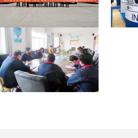
Отправлен!Сердечно
поздравляем с успешным
зар
завершением отгрузки ПВО
Моск
INTLEF
в
Болу Тяньбао успешно прошел
надзор и аудит системы
менеджмента QEOHS