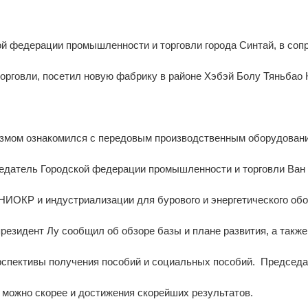
ской федерации промышленности и торговли города Синтай, в с
торговли, посетил новую фабрику в районе Хэбэй Болу Тяньба
змом ознакомился с передовым производственным оборудование
датель Городской федерации промышленности и торговли Ван к
НИОКР и индустриализации для бурового и энергетического об
 президент Лу сообщил об обзоре базы и плане развития, а так
рспективы получения пособий и социальных пособий. Председа
к можно скорее и достижения скорейших результатов.