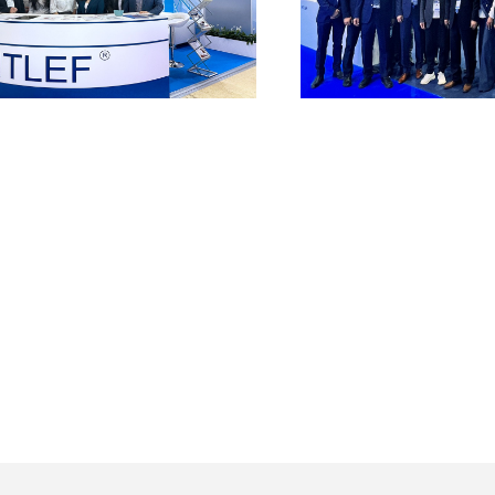
INTLEF отлично
INTLEF замечател
екомендовала себя на
на нефтяной выс
овской нефтегазовой
Даб
ыставке NEFTEGAZ